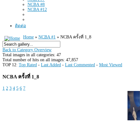
NCBA #8
NCBA #12
ติดต่อ
Home
»
NCBA #1
» NCBA ครั้งที่ 1_8
Back to Category Overview
Total images in all categories: 47
Total number of hits on all images: 47,857
TOP 12:
Top Rated
-
Last Added
-
Last Commented
-
Most Viewed
NCBA ครั้งที่ 1_8
1
2
3
4
5
6
7