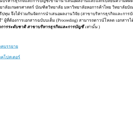
นบริหารธุรกิจและการบัญชีเข้ามานำเสนอผลงานและแลกเปลี่ยนความคิดด้าน
ทยาลัยเกษตรศาสตร์ บัณฑิตวิทยาลัย มหาวิทยาลัยหอการค้าไทย วิทยาลัยบ
ปทุม จึ
งได้
ร่วมกันจัดการนำเสนอผลงานวิจัย (สาขาบริหารธุรกิจและการบั
ี
” ผู้ที่ต้องการเอกสารฉบับบเต็ม (Proceeding) สามารถดาวน์โหลด เอกสารได้ท
การระดับชาติ สาขาบริหารธุรกิจและการบัญชี
เท่านั้น
)
าคบรรยาย
าคโปสเตอร์