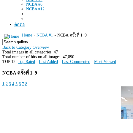
NCBA #8
NCBA #12
ติดต่อ
Home
»
NCBA #1
» NCBA ครั้งที่ 1_9
Back to Category Overview
Total images in all categories: 47
Total number of hits on all images: 47,890
TOP 12:
Top Rated
-
Last Added
-
Last Commented
-
Most Viewed
NCBA ครั้งที่ 1_9
1
2
3
4
5
6
7
8