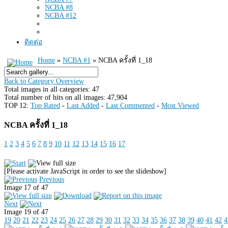
NCBA #8
NCBA #12
ติดต่อ
Home
»
NCBA #1
» NCBA ครั้งที่ 1_18
Back to Category Overview
Total images in all categories: 47
Total number of hits on all images: 47,904
TOP 12:
Top Rated
-
Last Added
-
Last Commented
-
Most Viewed
NCBA ครั้งที่ 1_18
1
2
3
4
5
6
7
8
9
10
11
12
13
14
15
16
17
[Please activate JavaScript in order to see the slideshow]
Previous
Image 17 of 47
Next
Image 19 of 47
19
20
21
22
23
24
25
26
27
28
29
30
31
32
33
34
35
36
37
38
39
40
41
42
4